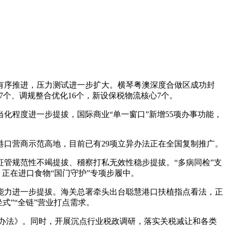
序推进，压力测试进一步扩大。横琴粤澳深度合做区成功封
个、调规整合优化16个，新设保税物流核心7个。
化程度进一步提拔，国际商业“单一窗口”新增55项办事功能，
港口营商示范高地，目前已有29项立异办法正在全国复制推广。
管规范性不竭提拔、稽察打私无效性稳步提拔。“多病同检”支
。正在进口食物“国门守护”专项步履中。
行能力进一步提拔。海关总署牵头出台聪慧港口扶植指点看法，正
式”“全链”营业打点需求。
办法》。同时，开展沉点行业税政调研，落实关税减让和各类