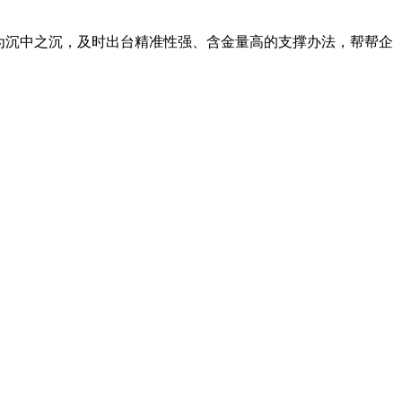
为沉中之沉，及时出台精准性强、含金量高的支撑办法，帮帮企