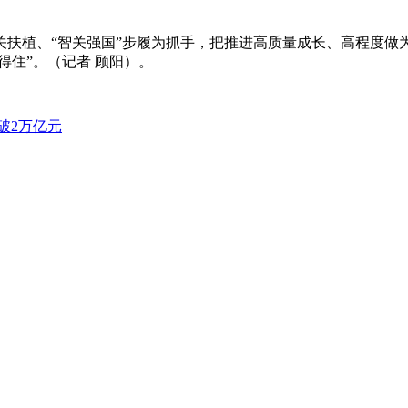
植、“智关强国”步履为抓手，把推进高质量成长、高程度做
得住”。（记者 顾阳）。
破2万亿元