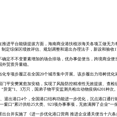
推进平台能级提拔方面，海南商业港扶植涉海关各项工做无力有
，制定综保区绩效评估、规划调整和退出办理法子，新设和验收17
确定不不变要素增加的场合排场，优办事促便当，跨境商业便当
国外贸质升量稳。
化专项步履正在全国20个城市集中开展。该步履出力培树优化
平安樊篱愈加安稳，实现了风险防控精准性无效提拔、查检征
“异宠”1。3万只，国弟子物平安监测共检出动物疫病6201种次
个、退出港口4个，全国港口结构功能进一步优化，沉点港口通
一窗口”累计供给25大类、923项办事事项，无效满脚了企业“一坐
台并实施了《进一步优化港口营商 推进企业通关便当十六条