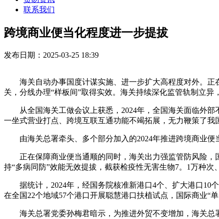
联系我们
跨境商业便当化程度进一步提拔
发布日期：2025-03-25 18:39
海关自动办事国度计谋实施、进一步扩大高程度对外。正在
关，分线办理“样板间”取得实效。海关持续深化监管轨制立异
从全国海关工做会议上获悉，2024年，全国海关面临外部不
一坐式营业打点、跨境互联互通功能不竭拓展，无力鞭策了我
由海关总署牵头、多个部分加入的2024年推进跨境商业便当
正在保障商业便当通顺的同时，海关出力强监管防风险，国门
持“多病同防”效能无效提拔，截获检疫性无害生物7。1万种次、
据统计，2024年，经国务院核准新港口4个、扩大港口10
在全国22个地域57个港口开展聪慧港口扶植试点，国际商业“单
海关总署党委孙梅君暗示，为推进外贸不变增加，海关总署出